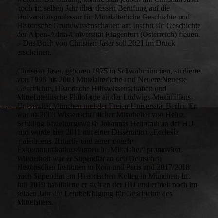
noch im selben Jahr über dessen Berufung auf die
Universitätsprofessur für Mittelalterliche Geschichte und
Historische Grundwissenschaften am Institut für Geschichte
der Alpen-Adria-Universität Klagenfurt (Österreich) freuen.
– Das Buch von Christian Jaser soll 2021 im Druck
erscheinen.
Christian Jaser, geboren 1975 in Schwabmünchen, studierte
von 1996 bis 2003 Mittelalterliche und Neuere/Neueste
Geschichte, Historische Hilfswissenschaften und
Mittellateinische Philologie an der Ludwigs-Maximilians-
Universität München und der Freien Universität Berlin. Er
war ab 2003 Wissenschaftlicher Mitarbeiter von Heinz
Schilling beziehungsweise Johannes Helmrath an der HU
und wurde hier 2011 mit einer Dissertation „Ecclesia
maledicens. Rituelle und zeremonielle
Exkommunikationsformen im Mittelalter“ promoviert.
Wiederholt war er Stipendiat an den Deutschen
Historischen Instituten in Rom und Paris und 2017/2018
auch Stipendiat am Historischen Kolleg in München. Im
Juli 2019 habilitierte er sich an der HU und erhielt noch im
selben Jahr die Lehrbefähigung für Geschichte des
Mittelalters.