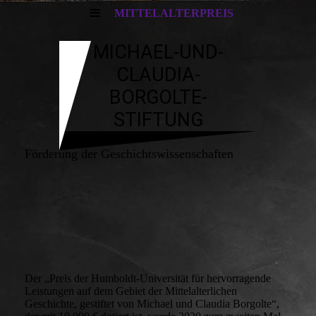
MITTELALTERPREIS
MICHAEL-UND-
CLAUDIA-
BORGOLTE-
STIFTUNG
Förderung der Geschichtswissenschaften
Der „Preis der Humboldt-Universität für hervorragende
Leistungen auf dem Gebiet der Mittelalterlichen
Geschichte, gestiftet von Michael und Claudia Borgolte“,