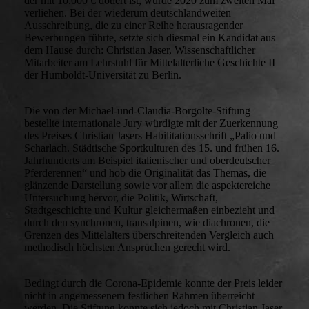
der mit 10.000 € dotiert ist, wurde 2020 zum zweiten Mal
verliehen. Bei der wiederum deutschlandweiten
Ausschreibung, die zu einer Reihe herausragender
Bewerbungen führte, setzte sich diesmal ein Kandidat aus
dem Hause durch: Christian Jaser, Wissenschaftlicher
Mitarbeiter am Lehrstuhl für Mittelalterliche Geschichte II
der Humboldt-Universität zu Berlin.
Die von der Michael-und-Claudia-Borgolte-Stiftung
bestellte internationale Jury würdigte mit der Zuerkennung
des Preises Christian Jasers Habilitationsschrift „Palio und
Scharlach. Städtische Sportkulturen des 15. und frühen 16.
Jahrhunderts am Beispiel italienischer und oberdeutscher
Pferderennen“ und hob die Originalität das Themas, die
glänzende Darstellung sowie vor allem die aspektereiche
Untersuchung hervor, die Politik, Wirtschaft,
Stadtgeschichte und Kultur gleichermaßen einbezieht und
durch den synchronen, transalpinen, wie diachronen, die
Grenzen des Mittelalters überschreitenden Vergleich auch
methodisch höchsten Ansprüchen gerecht wird.
Bedingt durch die Corona-Epidemie konnte der Preis leider
nicht in angemessenem festlichen Rahmen überreicht
werden. Die Stiftung konnte sich jedoch mit Christian Jaser