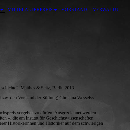
MITTELALTERPREIS
VORSTAND
VERWALTUNG
eschichte“. Matthes & Seitz, Berlin 2013.
(bzw. den Vorstand der Stiftung) Christina Wesselys
uchspreis vergeben zu dürfen. Ausgezeichnet werden
ften –, die am Institut für Geschichtswissenschaften
ngerer Historikerinnen und Historiker auf dem schwierigen