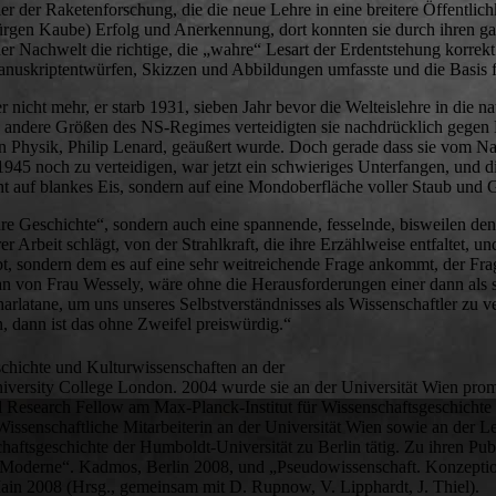
r der Raketenforschung, die die neue Lehre in eine breitere Öffentlichk
rgen Kaube) Erfolg und Anerkennung, dort konnten sie durch ihren ga
r Nachwelt die richtige, die „wahre“ Lesart der Erdentstehung korrekt 
nuskriptentwürfen, Skizzen und Abbildungen umfasste und die Basis fü
r nicht mehr, er starb 1931, sieben Jahr bevor die Welteislehre in die 
ere Größen des NS-Regimes verteidigten sie nachdrücklich gegen Kri
Physik, Philip Lenard, geäußert wurde. Doch gerade dass sie vom Nat
45 noch zu verteidigen, war jetzt ein schwieriges Unterfangen, und die
t auf blankes Eis, sondern auf eine Mondoberfläche voller Staub und Ge
ahre Geschichte“, sondern auch eine spannende, fesselnde, bisweilen d
r Arbeit schlägt, von der Strahlkraft, die ihre Erzählweise entfaltet, un
gibt, sondern dem es auf eine sehr weitreichende Frage ankommt, der Fr
man von Frau Wessely, wäre ohne die Herausforderungen einer dann als 
arlatane, um uns unseres Selbstverständnisses als Wissenschaftler zu
, dann ist das ohne Zweifel preiswürdig.“
eschichte und Kulturwissenschaften an der
niversity College London. 2004 wurde sie an der Universität Wien pro
al Research Fellow am Max-Planck-Institut für Wissenschaftsgeschichte 
Wissenschaftliche Mitarbeiterin an der Universität Wien sowie an der L
chaftsgeschichte der Humboldt-Universität zu Berlin tätig. Zu ihren P
 Moderne“. Kadmos, Berlin 2008, und „Pseudowissenschaft. Konzeption
ain 2008 (Hrsg., gemeinsam mit D. Rupnow, V. Lipphardt, J. Thiel).