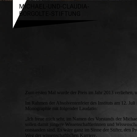
MICHAEL-UND-CLAUDIA-
BORGOLTE-STIFTUNG
Zum ersten Mal wurde der Preis im Jahr 2013 verliehen, u
Im Rahmen der Absolventenfeier des Instituts am 12. Juli 
Monographie mit folgender Laudatio:
„Ich freue mich sehr, im Namen des Vorstands der Micha
sollen damit jüngere Wissenschaftlerinnen und Wissenschaft
entstanden sind. Es wäre ganz im Sinne der Stifter, den P
Weg der wissenschaftlichen Karriere.