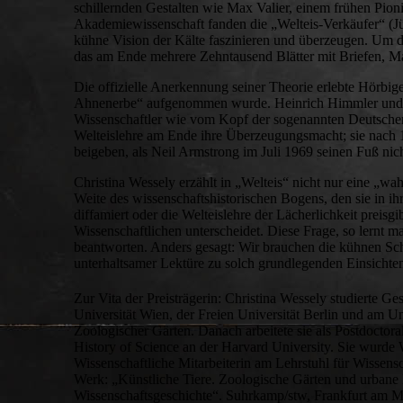
schillernden Gestalten wie Max Valier, einem frühen Pionie
Akademiewissenschaft fanden die „Welteis-Verkäufer“ (Jü
kühne Vision der Kälte faszinieren und überzeugen. Um de
das am Ende mehrere Zehntausend Blätter mit Briefen, Ma
Die offizielle Anerkennung seiner Theorie erlebte Hörbige
Ahnenerbe“ aufgenommen wurde. Heinrich Himmler und and
Wissenschaftler wie vom Kopf der sogenannten Deutschen 
Welteislehre am Ende ihre Überzeugungsmacht; sie nach 19
beigeben, als Neil Armstrong im Juli 1969 seinen Fuß nich
Christina Wessely erzählt in „Welteis“ nicht nur eine „w
Weite des wissenschaftshistorischen Bogens, den sie in ihre
diffamiert oder die Welteislehre der Lächerlichkeit preis
Wissenschaftlichen unterscheidet. Diese Frage, so lernt 
beantworten. Anders gesagt: Wir brauchen die kühnen Sch
unterhaltsamer Lektüre zu solch grundlegenden Einsichten
Zur Vita der Preisträgerin: Christina Wessely studierte G
Universität Wien, der Freien Universität Berlin und am U
Zoologischer Gärten. Danach arbeitete sie als Postdoctor
History of Science an der Harvard University. Sie wurde 
Wissenschaftliche Mitarbeiterin am Lehrstuhl für Wissens
Werk: „Künstliche Tiere. Zoologische Gärten und urbane
Wissenschaftsgeschichte“. Suhrkamp/stw, Frankfurt am M