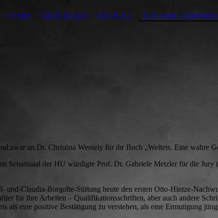
START
AKTUELLES
SATZUNG
NACHWUCHSPREIS
nd zwar an Dr. Christina Wessely für ihr Buch „Welteis. Eine wahre G
im Senatssaal der HU würdigte Prof. Dr. Gabriele Metzler für die Jury 
el- und-Claudia-Borgolte-Stiftung heute den ersten Otto-Hintze-Nachw
ler für ihre Arbeiten – Qualifikationsschriften, aber auch andere Schri
reis als eine positive Bestätigung zu verstehen, als eine Ermutigung jü