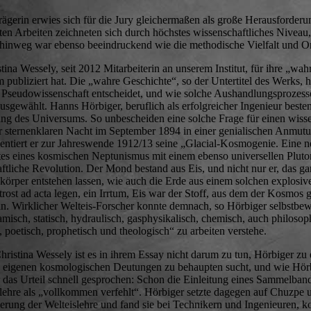
strägerin erwies sich für die Jury gleichermaßen als große Herausforde
chten Arbeiten zeichneten sich durch höchstes wissenschaftliches Nivea
nweg war ebenso beeindruckend wie die methodische Vielfalt und Ori
ina Wessely, seit 2012 Mitarbeiterin an unserem Institut, für ihre „wa
bliziert hat. Die „wahre Geschichte“, so der Untertitel des Werks, ha
seudowissenschaft entscheidet, und wie solche Aushandlungsprozesse vo
usgewählt. Hanns Hörbiger, beruflich als erfolgreicher Ingenieur besten
ng des Universums. So unbescheiden eine solche Frage für einen wisse
r sternenklaren Nacht im September 1894 in einer genialischen Anmutung 
äsentiert er zur Jahreswende 1912/13 seine „Glacial-Kosmogenie. Eine 
es eines kosmischen Neptunismus mit einem ebenso universellen Pluto
liche Revolution. Der Mond bestand aus Eis, und nicht nur er, das gan
örper entstehen lassen, wie auch die Erde aus einem solchen explosiv
rost ad acta legen, ein Irrtum, Eis war der Stoff, aus dem der Kosmos ge
n. Wirklicher Welteis-Forscher konnte demnach, so Hörbiger selbstbew
misch, statisch, hydraulisch, gasphysikalisch, chemisch, auch philosoph
, poetisch, prophetisch und theologisch“ zu arbeiten verstehe.
hristina Wessely ist es in ihrem Essay nicht darum zu tun, Hörbiger zu
ihre eigenen kosmologischen Deutungen zu behaupten sucht, und wie Hör
 das Urteil schnell gesprochen: Schon die Einleitung eines Sammelband
eislehre als „vollkommen verfehlt“. Hörbiger setzte dagegen auf Chuzpe
ierung der Welteislehre und fand sie bei Technikern und Ingenieuren, 