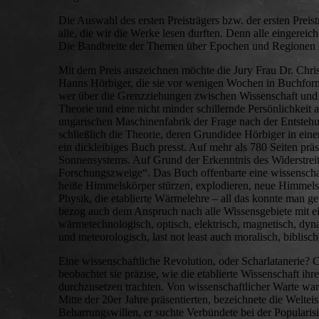
Die Auswahl des ersten Preisträgers bzw. der ersten Prei
alle, die wir die Werke lesen durften. Denn alle eingerei
Die Bandbreite der Themen über Epochen und Regionen hi
Mit dem Preis auszeichnen möchte die Jury Frau Dr. Christ
Hanns Hörbiger, die sie vor wenigen Wochen in Buchform pu
wer über die Grenzziehungen zwischen Wissenschaft und P
Theorie und eine nicht minder schillernde Persönlichkeit a
ungarischen Maschinenfabrik der Frage nach der Entstehu
schließlich die Theorie, deren Grundidee Hörbiger in eine
ein dickleibiges Buch presst. Auf mehr als 780 Seiten pr
Sonnensystems. Auf Grund der Erkenntnis des Widerstreit
Forschungszweige“. Das Buch offenbarte eine wissenschaft
heiße Himmelskörper stürzen, explodieren, neue Himmelsk
Physik, die etablierte Wärmelehre – all das konnte man get
bezog auch dem Anspruch nach alle Wissensgebiete mit ei
wärmetechnologisch, optisch, elektrisch, magnetisch, dyna
und meteorologisch, last not least auch moralisch, biblisch
Eine wissenschaftliche Revolution, oder Scharlatanerie? C
beobachtet sie präzise, wie die etablierte Wissenschaft 
durchzusetzen trachten. Von wissenschaftlicher Warte war
Mitte der 20er Jahre präsentierten, bezeichnete die Welt
Beharrungswillen, er suchte Verbündete bei der Popularis