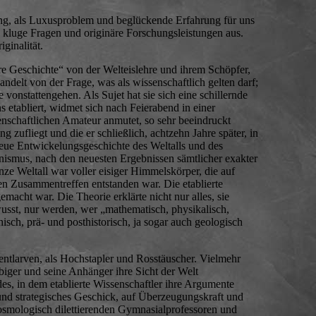
rung, als Luxusproblem und beglückende Erfahrung für uns
u, kluge Fragen und originäre Forschungsleistungen aus.
ginalität.
hre Geschichte“ von der Welteislehre und ihrem Schöpfer,
ndelt von der Frage, was als wissenschaftlich gelten darf;
nstattengehen. Als Sujet hat sie sich eine schillernde
s etabliert, widmet sich nach Feierabend in einer
nschaftlichen Amateur anmutet, so sehr beeindruckt
zufliegt und die er schließlich, achtzehn Jahre später, in
neue Entwickelungsgeschichte des Weltalls und des
nismus, nach den neuesten Ergebnissen sämtlicher exakter
ze Weltall war voller eisiger Himmelskörper, die auf
en Zusammentreffen entstanden war. Die etablierte
macht war. Die Theorie erklärte nicht nur alles, sie
usst, nur werden, wer „mathematisch, physikalisch,
isch, prä- und posthistorisch, ja sogar auch geologisch
 entlarven, als Hochstapler und Rosstäuscher. Vielmehr
biger und seine Anhänger ihre Sicht der Welt
es, in dem etablierte Wissenschaftler ihre Argumente
 und strategisches Geschick, auf Überzeugungskraft und
kosmologisch dilettierenden Gymnasialprofessoren und