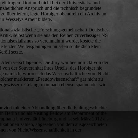
eit trugen. Dort und nicht bei der Universitäts- und
nzheitlichen Anspruch und die technisch begründete
zu überliefern, legte Hörbiger obendrein ein Archiv an,
r Wesselys Arbeit bildete.
nationalsozialistische „Forschungsgemeinschaft Deutsches
tik, selbst wenn sie aus den Reihen zuverlässiger NS-
ionalsozialismus so vereinnahmt wurde, kostete die
 letzten Welteisgläubigen mussten schließlich klein
röll setzte.
en Atem verschlagende. Die Jury war beeindruckt von der
d von der Souveränität ihres Urteils, das Hörbiger nie
age nämlich, worin sich das Wissenschaftliche vom Nicht-
solcher markierten „Pseudowissenschaft“ gar nicht zu
 vergewissern. Gelangt man nach ebenso spannender wie
moviert mit einer Abhandlung über die Kulturgeschichte
in Berlin und als Visiting Fellow am Department of the
euphana Universität Lüneburg und ist seit März 2012 als
ublikationen zählen, abgesehen von dem ausgezeichneten
en von Nicht/Wissenschaftlichkeit in der