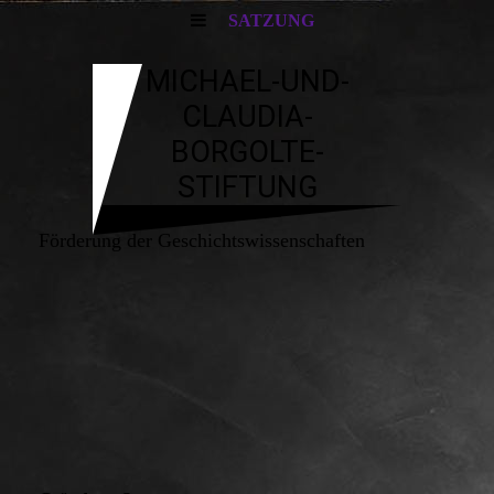
SATZUNG
MICHAEL-UND-
CLAUDIA-
BORGOLTE-
STIFTUNG
Förderung der Geschichtswissenschaften