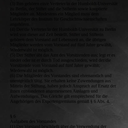
(3) Ihm gehören ein/e Vertreter/in der Humboldt-Universität
zu Berlin, der Stifter und die Stifterin sowie kooptierte
Mitglieder an. Mindestens ein Mitglied muss dem
Lehrkörper des Instituts für Geschichtswissenschaften
angehören.
(4) Der/die Vertreter/in der Humboldt-Universität zu Berlin
wird von dieser auf Zeit bestellt, Stifter und Stifterin
gehören dem Vorstand auf Lebenszeit an, die übrigen
Mitglieder werden vom Vorstand auf fünf Jahre gewählt,
Wiederwahl ist möglich.
(5) Der Stifter übt das Amt des Vorsitzenden aus; legt er es
nieder oder ist er durch Tod ausgeschieden, wird der/die
Vorsitzende vom Vorstand auf fünf Jahre gewählt;
Wiederwahl ist möglich.
(6) Die Mitglieder des Vorstandes sind ehrenamtlich und
unentgeltlich tätig. Sie erhalten keine Zuwendungen aus
Mitteln der Stiftung, haben jedoch Anspruch auf Ersatz der
ihnen entstandenen angemessenen Auslagen und
Aufwendungen. Das Gleiche gilt entsprechend für die
Angehörigen des Expertengremiums gemäß § 6 Abs. 4.
§ 6
Aufgaben des Vorstandes
(1) Der Vorstand beschließt über die Verwendung der