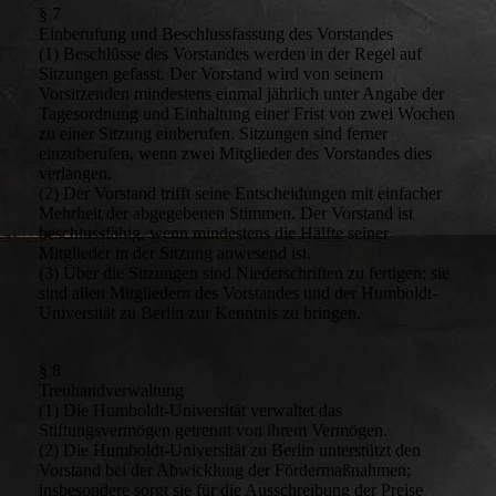
§ 7
Einberufung und Beschlussfassung des Vorstandes
(1) Beschlüsse des Vorstandes werden in der Regel auf
Sitzungen gefasst. Der Vorstand wird von seinem
Vorsitzenden mindestens einmal jährlich unter Angabe der
Tagesordnung und Einhaltung einer Frist von zwei Wochen
zu einer Sitzung einberufen. Sitzungen sind ferner
einzuberufen, wenn zwei Mitglieder des Vorstandes dies
verlangen.
(2) Der Vorstand trifft seine Entscheidungen mit einfacher
Mehrheit der abgegebenen Stimmen. Der Vorstand ist
beschlussfähig, wenn mindestens die Hälfte seiner
Mitglieder in der Sitzung anwesend ist.
(3) Über die Sitzungen sind Niederschriften zu fertigen; sie
sind allen Mitgliedern des Vorstandes und der Humboldt-
Universität zu Berlin zur Kenntnis zu bringen.
§ 8
Treuhandverwaltung
(1) Die Humboldt-Universität verwaltet das
Stiftungsvermögen getrennt von ihrem Vermögen.
(2) Die Humboldt-Universität zu Berlin unterstützt den
Vorstand bei der Abwicklung der Fördermaßnahmen;
insbesondere sorgt sie für die Ausschreibung der Preise