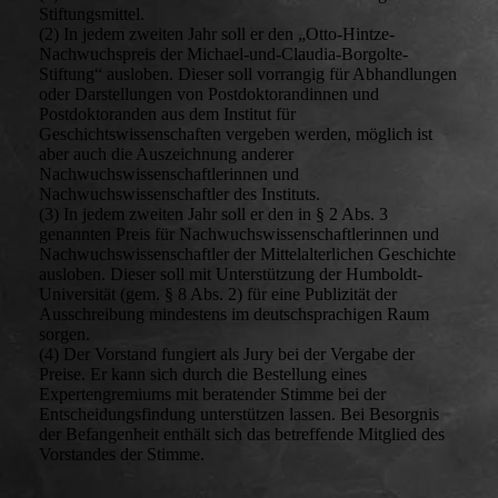
Stiftungsmittel.
(2) In jedem zweiten Jahr soll er den „Otto-Hintze-
Nachwuchspreis der Michael-und-Claudia-Borgolte-
Stiftung“ ausloben. Dieser soll vorrangig für Abhandlungen
oder Darstellungen von Postdoktorandinnen und
Postdoktoranden aus dem Institut für
Geschichtswissenschaften vergeben werden, möglich ist
aber auch die Auszeichnung anderer
Nachwuchswissenschaftlerinnen und
Nachwuchswissenschaftler des Instituts.
(3) In jedem zweiten Jahr soll er den in § 2 Abs. 3
genannten Preis für Nachwuchswissenschaftlerinnen und
Nachwuchswissenschaftler der Mittelalterlichen Geschichte
ausloben. Dieser soll mit Unterstützung der Humboldt-
Universität (gem. § 8 Abs. 2) für eine Publizität der
Ausschreibung mindestens im deutschsprachigen Raum
sorgen.
(4) Der Vorstand fungiert als Jury bei der Vergabe der
Preise. Er kann sich durch die Bestellung eines
Expertengremiums mit beratender Stimme bei der
Entscheidungsfindung unterstützen lassen. Bei Besorgnis
der Befangenheit enthält sich das betreffende Mitglied des
Vorstandes der Stimme.