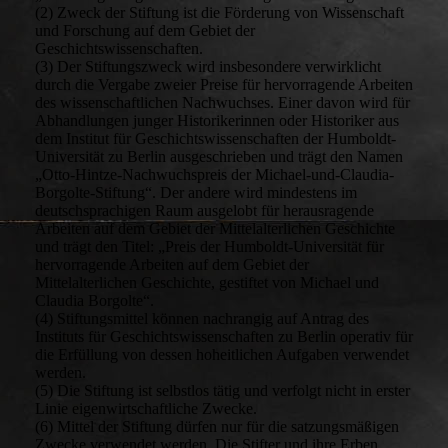
(2) Zweck der Stiftung ist die Förderung von Wissenschaft
und Forschung auf dem Gebiet der
Geschichtswissenschaften.
(3) Der Stiftungszweck wird insbesondere verwirklicht
durch die Vergabe zweier Preise für hervorragende Arbeiten
des wissenschaftlichen Nachwuchses. Einer davon wird für
Abhandlungen junger Historikerinnen oder Historiker aus
dem Institut für Geschichtswissenschaften der Humboldt-
Universität zu Berlin ausgeschrieben und trägt den Namen
„Otto-Hintze-Nachwuchspreis der Michael-und-Claudia-
Borgolte-Stiftung“. Der andere wird mindestens im
deutschsprachigen Raum ausgelobt für herausragende
Arbeiten auf dem Gebiet der Mittelalterlichen Geschichte
und trägt den Titel: „Preis der Humboldt-Universität für
hervorragende Arbeiten auf dem Gebiet der
Mittelalterlichen Geschichte, gestiftet von Michael und
Claudia Borgolte“.
(4) Stiftungsmittel können nachrangig auf Antrag des
Instituts für Geschichtswissenschaften zu Berlin operativ für
die Erfüllung von dessen hoheitlichen Aufgaben verwendet
werden.
(5) Die Stiftung ist selbstlos tätig und verfolgt nicht in erster
Linie eigenwirtschaftliche Zwecke.
(6) Mittel der Stiftung dürfen nur für die satzungsmäßigen
Zwecke verwendet werden. Die Stifter und ihre Erben