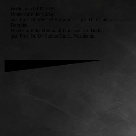
Berlin, den 09.11.2020
Unterschrift der Stifter:
gez. Prof. Dr. Michael Borgolte gez. Dr. Claudia
Borgolte
Unterschrift der Humboldt-Universität zu Berlin:
gez. Prof. Dr. Dr. Sabine Kunst, Präsidentin