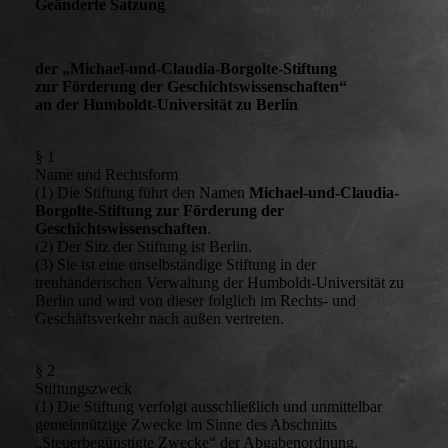
Geänderte Satzung
der „Michael-und-Claudia-Borgolte-Stiftung
zur Förderung der Geschichtswissenschaften“
an der Humboldt-Universität zu Berlin
§ 1
Name und Rechtsform
(1) Die Stiftung führt den Namen
Michael-und-Claudia-
Borgolte-Stiftung zur Förderung der
Geschichtswissenschaften
.
(2) Der Sitz der Stiftung ist Berlin.
(3) Sie ist eine unselbständige Stiftung in der
treuhänderischen Verwaltung der Humboldt-Universität zu
Berlin und wird von dieser folglich im Rechts- und
Geschäftsverkehr nach außen vertreten.
§ 2
Stiftungszweck
(1) Die Stiftung verfolgt ausschließlich und unmittelbar
gemeinnützige Zwecke im Sinne des Abschnitts
„Steuerbegünstigte Zwecke“ der Abgabenordnung.