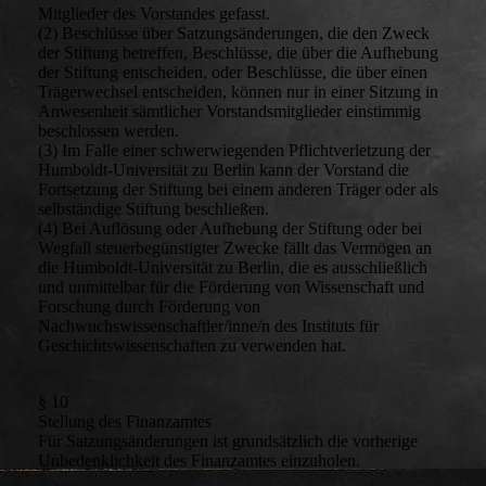
Mitglieder des Vorstandes gefasst.
(2) Beschlüsse über Satzungsänderungen, die den Zweck
der Stiftung betreffen, Beschlüsse, die über die Aufhebung
der Stiftung entscheiden, oder Beschlüsse, die über einen
Trägerwechsel entscheiden, können nur in einer Sitzung in
Anwesenheit sämtlicher Vorstandsmitglieder einstimmig
beschlossen werden.
(3) Im Falle einer schwerwiegenden Pflichtverletzung der
Humboldt-Universität zu Berlin kann der Vorstand die
Fortsetzung der Stiftung bei einem anderen Träger oder als
selbständige Stiftung beschließen.
(4) Bei Auflösung oder Aufhebung der Stiftung oder bei
Wegfall steuerbegünstigter Zwecke fällt das Vermögen an
die Humboldt-Universität zu Berlin, die es ausschließlich
und unmittelbar für die Förderung von Wissenschaft und
Forschung durch Förderung von
Nachwuchswissenschaftler/inne/n des Instituts für
Geschichtswissenschaften zu verwenden hat.
§ 10
Stellung des Finanzamtes
Für Satzungsänderungen ist grundsätzlich die vorherige
Unbedenklichkeit des Finanzamtes einzuholen.