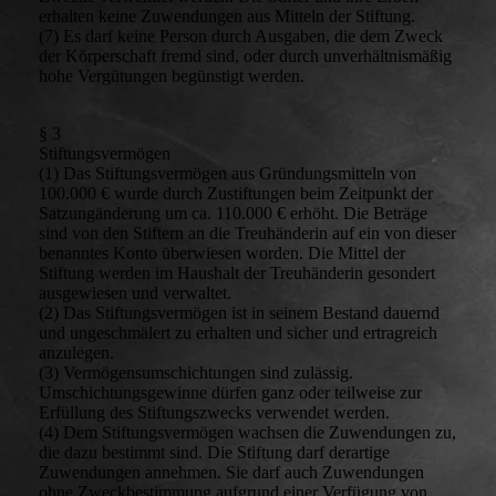
erhalten keine Zuwendungen aus Mitteln der Stiftung.
(7) Es darf keine Person durch Ausgaben, die dem Zweck
der Körperschaft fremd sind, oder durch unverhältnismäßig
hohe Vergütungen begünstigt werden.
§ 3
Stiftungsvermögen
(1) Das Stiftungsvermögen aus Gründungsmitteln von
100.000 € wurde durch Zustiftungen beim Zeitpunkt der
Satzungänderung um ca. 110.000 € erhöht. Die Beträge
sind von den Stiftern an die Treuhänderin auf ein von dieser
benanntes Konto überwiesen worden. Die Mittel der
Stiftung werden im Haushalt der Treuhänderin gesondert
ausgewiesen und verwaltet.
(2) Das Stiftungsvermögen ist in seinem Bestand dauernd
und ungeschmälert zu erhalten und sicher und ertragreich
anzulegen.
(3) Vermögensumschichtungen sind zulässig.
Umschichtungsgewinne dürfen ganz oder teilweise zur
Erfüllung des Stiftungszwecks verwendet werden.
(4) Dem Stiftungsvermögen wachsen die Zuwendungen zu,
die dazu bestimmt sind. Die Stiftung darf derartige
Zuwendungen annehmen. Sie darf auch Zuwendungen
ohne Zweckbestimmung aufgrund einer Verfügung von