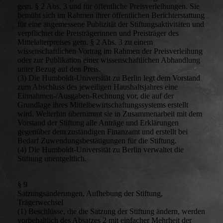
gem. § 2 Abs. 3 und für öffentliche Preisverleihungen. Sie
bemüht sich im Rahmen ihrer öffentlichen Berichterstattung
für eine angemessene Publizität der Stiftungsaktivitäten und
verpflichtet die Preisträgerinnen und Preisträger des
Mittelalterpreises gem. § 2 Abs. 3 zu einem
wissenschaftlichen Vortrag im Rahmen der Preisverleihung
oder zur Publikation einer wissenschaftlichen Abhandlung
unter Bezug auf den Preis.
(3) Die Humboldt-Universität zu Berlin legt dem Vorstand
zum Abschluss des jeweiligen Haushaltsjahres eine
Einnahmen-/Ausgaben-Rechnung vor, die auf der
Grundlage ihres Mittelbewirtschaftungssystems erstellt
wird. Weiterhin übernimmt sie in Zusammenarbeit mit dem
Vorstand der Stiftung alle Anträge und Erklärungen
gegenüber dem zuständigen Finanzamt und erstellt bei
Bedarf Zuwendungsbestätigungen für die Stiftung.
(4) Die Humboldt-Universität zu Berlin verwaltet die
Stiftung unentgeltlich.
§ 9
Satzungsänderungen, Aufhebung der Stiftung,
Trägerwechsel
(1) Beschlüsse, die die Satzung der Stiftung ändern, werden
vorbehaltlich des Absatzes 2 mit einfacher Mehrheit der