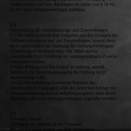
Todes wegen und freie Rücklagen im Sinne von § 58 Nr.
7a AO dem Stiftungsvermögen zuführen.
§ 4
Verwendung der Stiftungserträge und Zuwendungen
(1) Die Stiftung erfüllt ihre Aufgaben aus den Erträgen des
Stiftungsvermögens und aus Zuwendungen, soweit diese
nicht ausdrücklich zur Stärkung des Stiftungsvermögens
(Zustiftungen) bestimmt sind. Die Mittel dürfen
ausschließlich zur Erfüllung der satzungsmäßigen Zwecke
verwendet werden.
(2) Die Bildung von Rücklagen ist zulässig, soweit
hierdurch die Steuerbegünstigung der Stiftung nicht
beeinträchtigt wird.
(3) Zur Werterhaltung können im Rahmen des
steuerrechtlich Zulässigen Teile der jährlichen Erträge zur
Substanzerhaltung und als Inflationsausgleich einer freien
Rücklage oder dem Stiftungsvermögen zugeführt werden.
§ 5
Vorstand, Vorsitz
(1) Organ der Stiftung ist der Vorstand.
(2) Der Vorstand besteht aus fünf Mitgliedern.