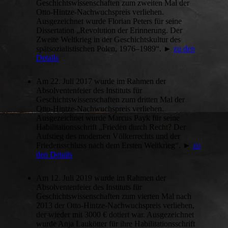
Geschichtswissenschaften zum zweiten Mal der
Otto-Hintze-Nachwuchspreis verliehen.
Ausgezeichnet wurde Florian Peters für seine
Dissertation „Revolution der Erinnerung. Der
Zweite Weltkrieg in der Geschichtskultur des
spätsozialistischen Polen, 1976–1989“. ►
zu den
Details
Am 22. Juli 2017 wurde im Rahmen der
Absolventenfeier des Instituts für
Geschichtswissenschaften zum dritten Mal der
Otto-Hintze-Nachwuchspreis verliehen.
Ausgezeichnet wurde Marcus Payk für seine
Habilitationsschrift „Frieden durch Recht? Der
Aufstieg des modernen Völkerrechts und der
Friedensschluss nach dem Ersten Weltkrieg“. ►
zu
den Details
Am 12. Juli 2019 wurde im Rahmen der
Absolventenfeier des Instituts für
Geschichtswissenschaften zum vierten Mal nach
2013 der Otto-Hintze-Nachwuchspreis verliehen,
der wieder mit 3000 € dotiert war. Ausgezeichnet
wurde Anja Laukötter für ihre Habilitationsschrift