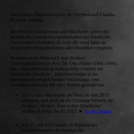
Otto-Hintze-Nachwuchspreis der Michael-und-Claudia-
Borgolte-Stiftung
Der Preis ist Absolventen und Mitarbeiter_innen des
Instituts für Geschichtswissenschaften der Humboldt-
Universität vorbehalten. Er wird alle zwei Jahre an
promovierte Historikerinnen oder Historiker vergeben.
Benannt ist der Preis nach dem Berliner
Universitätshistoriker Prof. Dr. Otto Hintze (1861-1940),
der – abgesehen von grundlegenden Arbeiten zur
Geschichte Preußens – Bahnbrechendes in der
transkulturell-vergleichenden Verfassungs- und
Sozialgeschichte im Stil Max Webers geleistet hat.
Zum ersten Mal wurde der Preis im Jahr 2013
verliehen, und zwar an Dr. Christina Wessely für
ihr Buch „Welteis. Eine wahre Geschichte“.
Matthes & Seitz, Berlin 2013. ►
zu den Details
Am 17. Juli 2015 wurde im Rahmen der
Absolventenfeier des Instituts für