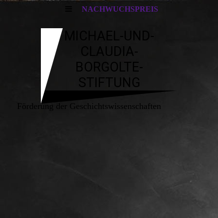
NACHWUCHSPREIS
MICHAEL-UND-
CLAUDIA-
BORGOLTE-
STIFTUNG
Förderung der Geschichtswissenschaften