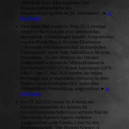
„Politik im Kino. Eine Emotions- und
Wissenschaftsgeschichte des
Sexualaufklärungsfilms im 20. Jahrhundert“. ►
zu
den Details
Zum ersten Mal wurde der Preis 2021 zweimal
vergeben, da es sich um zwei gleichwertige,
überragende Abhandlungen handelt. Ausgezeichnet
wurden Moritz Hinsch für seine Dissertation
"Ökonomik und Hauswirtschaft im klassischen
Griechenland" sowie Janis Nalbadidacis für seine
Dissertation "In den Verliesen der Diktatur.
Folterzentren während der Militärdiktaturen in
Griechenland (1967-1974) und Argentinien (1976-
1983)". Am 27. Mai 2021 wurden die beiden
Preisträger (mit je ungeteiltem Preisgeld) in einer
kleinen corona-konformen (d.h. leider ohne
Öffentlichkeit) Veranstaltung ausgezeichnet.►
zu
den Details
Am 13. Juli 2023 wurde im Rahmen der
Absolvent:innenfeier des Instituts für
Geschichtswissenschaften zum sechsten Mal der
Otto-Hintze-Nachwuchspreis verliehen.
Ausgezeichnet wude Laetitia Lenel für ihre
Promotionsschrift "The Hopeful Science. A