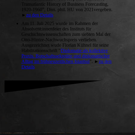
Transatlantic History of Business Forecasting,
1920-1960", Diss. phil. HU von 2021vergeben.
►
zu den Details
Am 11. Juli 2025 wurde im Rahmen der
Absolvent:innenfeier des Instituts für
Geschichtswissenschaften zum siebten Mal der
Otto-Hintze-Nachwuchspreis verliehen.
Ausgezeichnet wude Florian Kühnel für seine
Habilitationsschrift "
Diplomatie als kollektive
Praxis. Botschaftssekretäre und diplomatischer
Alltag im frühneuzeitlichen Istanbul
". ►
zu den
Details